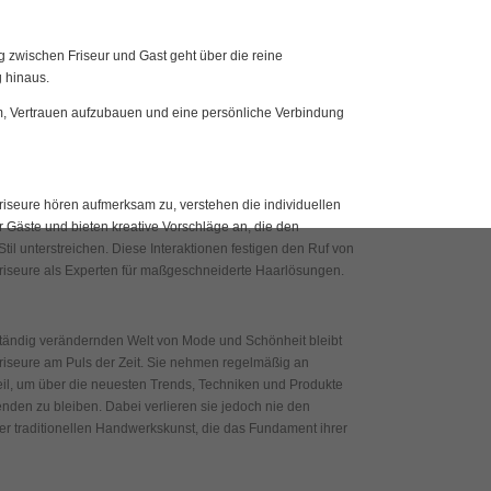
 zwischen Friseur und Gast geht über die reine
g hinaus.
, Vertrauen aufzubauen und eine persönliche Verbindung
seure hören aufmerksam zu, verstehen die individuellen
 Gäste und bieten kreative Vorschläge an, die den
til unterstreichen. Diese Interaktionen festigen den Ruf von
seure als Experten für maßgeschneiderte Haarlösungen.
 ständig verändernden Welt von Mode und Schönheit bleibt
seure am Puls der Zeit. Sie nehmen regelmäßig an
il, um über die neuesten Trends, Techniken und Produkte
nden zu bleiben. Dabei verlieren sie jedoch nie den
er traditionellen Handwerkskunst, die das Fundament ihrer