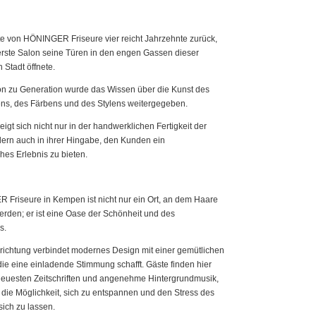
e von HÖNINGER Friseure vier reicht Jahrzehnte zurück,
erste Salon seine Türen in den engen Gassen dieser
Stadt öffnete.
n zu Generation wurde das Wissen über die Kunst des
ns, des Färbens und des Stylens weitergegeben.
igt sich nicht nur in der handwerklichen Fertigkeit der
dern auch in ihrer Hingabe, den Kunden ein
hes Erlebnis zu bieten.
Friseure in Kempen ist nicht nur ein Ort, an dem Haare
erden; er ist eine Oase der Schönheit und des
s.
richtung verbindet modernes Design mit einer gemütlichen
ie eine einladende Stimmung schafft. Gäste finden hier
 neuesten Zeitschriften und angenehme Hintergrundmusik,
die Möglichkeit, sich zu entspannen und den Stress des
 sich zu lassen.