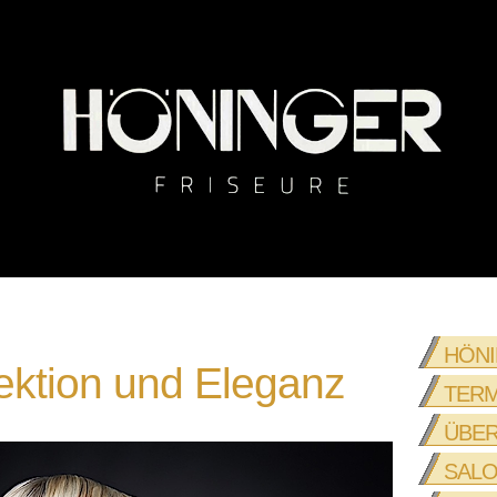
HÖN
ektion und Eleganz
TERM
ÜBER
SALO