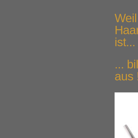
Weil
Haar
ist...
... b
aus 