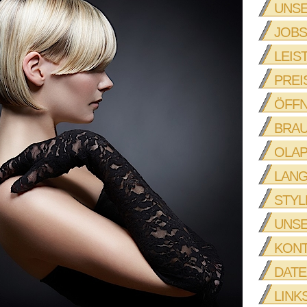
UNSE
JOBS
LEIS
PREI
ÖFFN
BRA
OLAP
LANG
STYL
UNS
KON
DAT
LINK