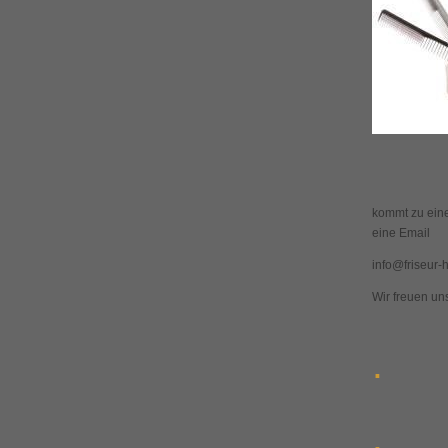
kommt zu eine
eine Email
info@friseur
Wir freuen uns
.
.