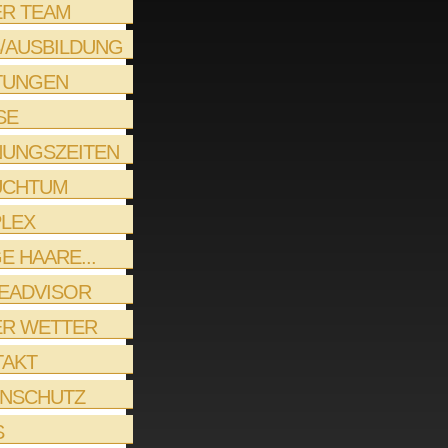
R TEAM
/AUSBILDUNG
TUNGEN
SE
UNGSZEITEN
UCHTUM
LEX
E HAARE...
EADVISOR
ER WETTER
TAKT
ENSCHUTZ
S