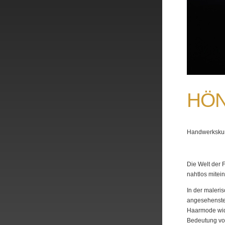
HÖN
Handwerkskun
Die Welt der 
nahtlos mitei
In der maleri
angesehensten
Haarmode wide
Bedeutung von 