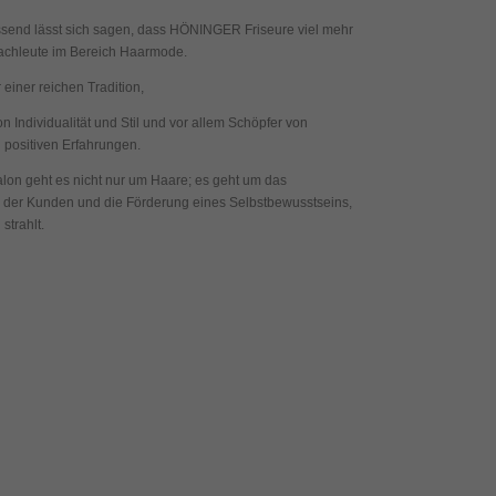
end lässt sich sagen, dass HÖNINGER Friseure viel mehr
Fachleute im Bereich Haarmode.
 einer reichen Tradition,
n Individualität und Stil und vor allem Schöpfer von
 positiven Erfahrungen.
lon geht es nicht nur um Haare; es geht um das
 der Kunden und die Förderung eines Selbstbewusstseins,
strahlt.