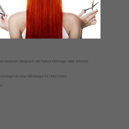
m lockeren Gespräch mit Patrick Höninger oder schreibt
-hoeninger.de oder Whatsapp 01744373560
 !