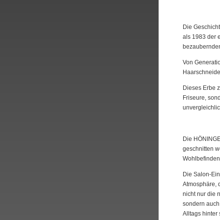
Die Geschicht
als 1983 der 
bezaubernden 
Von Generatio
Haarschneide
Dieses Erbe ze
Friseure, son
unvergleichlic
Die HÖNINGER 
geschnitten w
Wohlbefinden
Die Salon-Ein
Atmosphäre, d
nicht nur die
sondern auch 
Alltags hinter