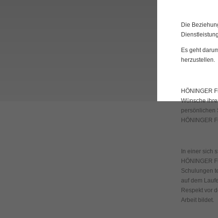
Die Beziehung
Dienstleistun
Es geht darum
herzustellen.
HÖNINGER Fri
Wünsche ihrer
persönlichen S
HÖNINGER Fri
In einer sich
HÖNINGER Fri
Schulungen te
auf dem Laufe
Respekt vor d
Arbeit bildet.